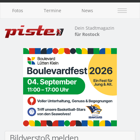
Fotos
Termine
News
Dein Stadtmagazin
für Rostock
Bildverstoß melden