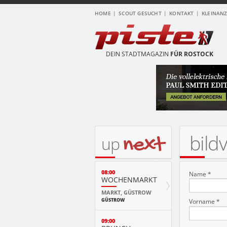
HOME
SCOUT GESUCHT
KONTAKT
KLEINAN
DEIN STADTMAGAZIN
FÜR ROSTOCK
bild
next
up
08:00
Name *
WOCHENMARKT
MARKT, GÜSTROW
GÜSTROW
Vorname *
09:00