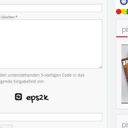
s Löschen *
p
MOBIL
 den untenstehenden 5-stelligen Code in das
egende Eingabefeld ein:
p