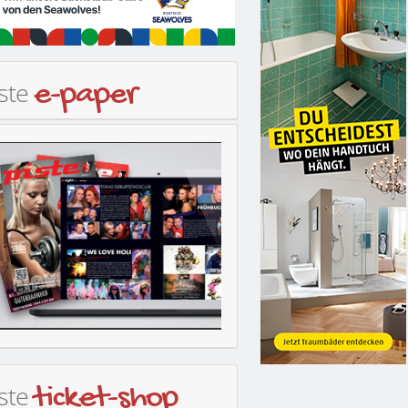
iste
e-paper
iste
ticket-shop