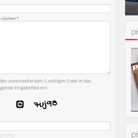
s Löschen *
p
 den untenstehenden 5-stelligen Code in das
egende Eingabefeld ein:
p