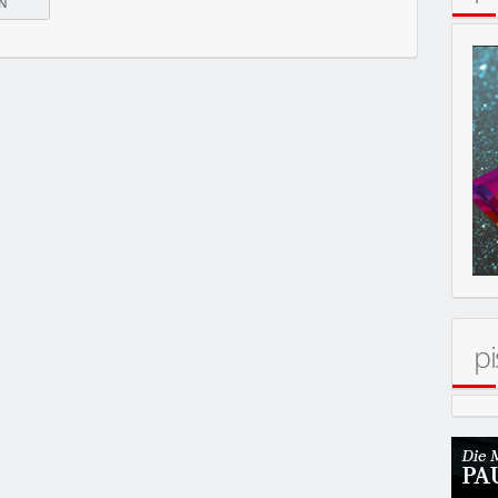
MOBIL
pi