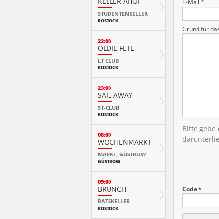
KELLER AHOI
E-Mail *
STUDENTENKELLER
ROSTOCK
Grund für da
22:00
OLDIE FETE
LT CLUB
ROSTOCK
23:00
SAIL AWAY
ST-CLUB
ROSTOCK
Bitte gebe
08:00
darunterli
WOCHENMARKT
MARKT, GÜSTROW
GÜSTROW
09:00
BRUNCH
Code *
RATSKELLER
ROSTOCK