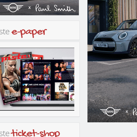
iste
e-paper
iste
ticket-shop