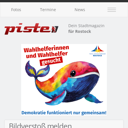
Fotos
Termine
News
Dein Stadtmagazin
für Rostock
Bildverstoß melden