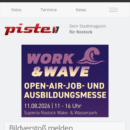
Fotos
Termine
News
Dein Stadtmagazin
für Rostock
Bildverstoß melden