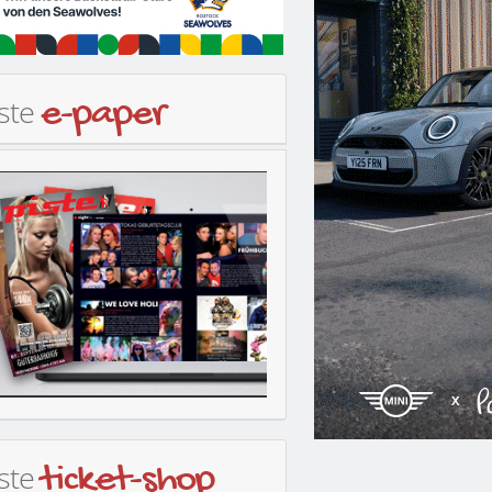
iste
e-paper
iste
ticket-shop