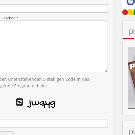
s Löschen *
p
 den untenstehenden 5-stelligen Code in das
egende Eingabefeld ein:
p