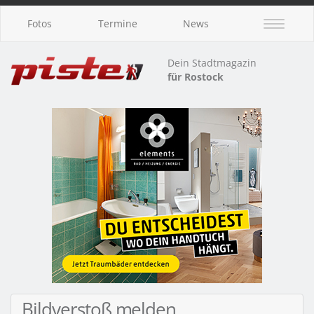
Fotos
Termine
News
Dein Stadtmagazin
für Rostock
Bildverstoß melden