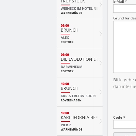
FRÜHSTÜCK
E-Mail *
WEINECK IM HOTEL NEPTUN
WARNEMÜNDE
Grund für da
09:00
BRUNCH
ALEX
ROSTOCK
09:00
DIE EVOLUTION DER TIERE MIT PLAY
DARWINEUM
ROSTOCK
Bitte gebe
10:00
darunterli
BRUNCH
KARLS ERLEBNISDORF
RÖVERSHAGEN
10:00
KARL-IFORNIA BEACH SANDWELTEN
Code *
PIER 7
WARNEMÜNDE