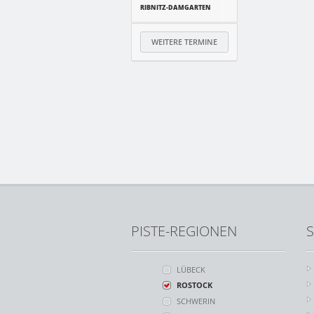
RIBNITZ-DAMGARTEN
WEITERE TERMINE
PISTE-REGIONEN
S
LÜBECK
ROSTOCK
SCHWERIN