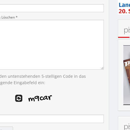
s Löschen *
p
MOBIL
 den untenstehenden 5-stelligen Code in das
egende Eingabefeld ein:
p