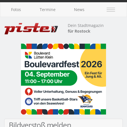
Fotos
Termine
News
Dein Stadtmagazin
für Rostock
Bildverstoß melden