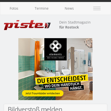
Fotos
Termine
News
Dein Stadtmagazin
für Rostock
Bildverstoß melden