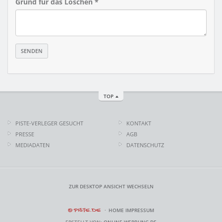
Grund für das Löschen *
TOP
PISTE-VERLEGER GESUCHT
KONTAKT
PRESSE
AGB
MEDIADATEN
DATENSCHUTZ
ZUR DESKTOP ANSICHT WECHSELN
© PISTE.DE
HOME
IMPRESSUM
ERSTELLT VON:
ONLINE-WERBUNG.DE