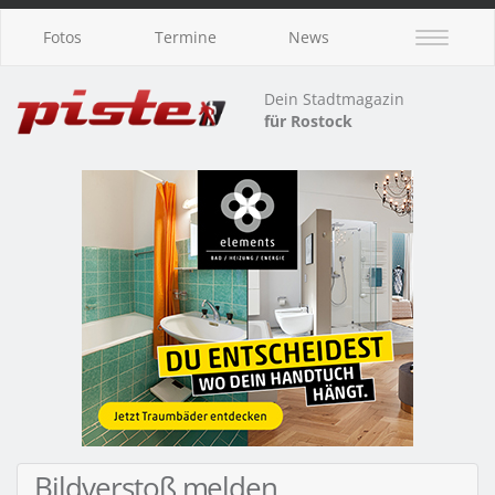
Fotos
Termine
News
Dein Stadtmagazin
für Rostock
Bildverstoß melden