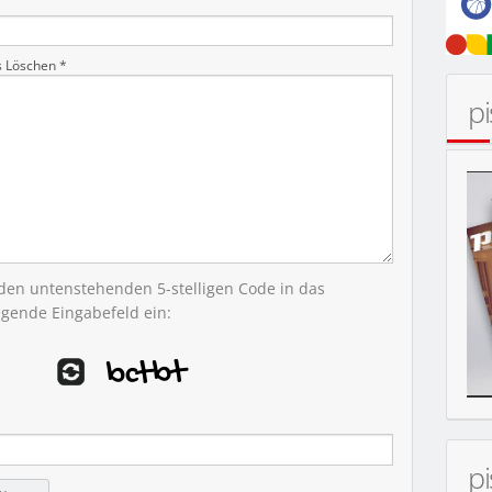
s Löschen *
p
 den untenstehenden 5-stelligen Code in das
egende Eingabefeld ein:
ER
p