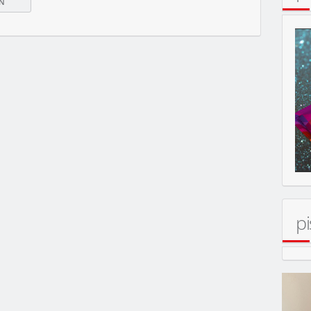
(OMU)
pi
N