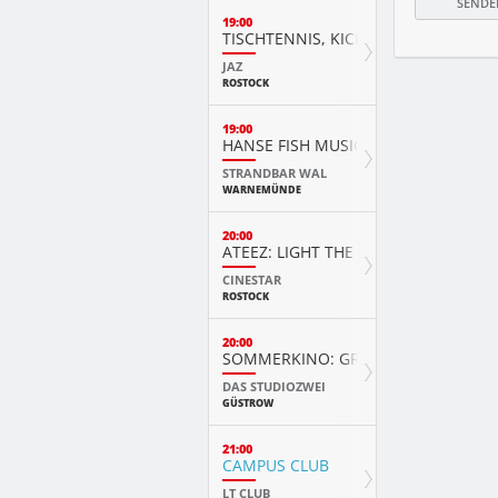
19:00
TISCHTENNIS, KICKER & DARTS
JAZ
ROSTOCK
19:00
HANSE FISH MUSIC VIDEO AWARD
STRANDBAR WAL
WARNEMÜNDE
20:00
ATEEZ: LIGHT THE WAY IN CINEMAS 
CINESTAR
ROSTOCK
20:00
SOMMERKINO: GREATEST SHOWMA
DAS STUDIOZWEI
GÜSTROW
21:00
CAMPUS CLUB
LT CLUB