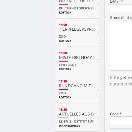
ÖFFENTLICHE FÜHRUNG
E-Mail *
KULTURHISTORISCHES MUSEUM
ROSTOCK
Grund für da
14:00
TIERPFLEGERSPRECHSTUNDE
ZOO
ROSTOCK
15:00
ERSTE BIRTHDAY PARTY
SPIELBANK
ROSTOCK
Bitte gebe
17:30
darunterli
RUNDGANG MIT DEM NACHTWÄCHT
ZOO
ROSTOCK
18:30
AKTUELLES AUS DER FORSCHUNG
Code *
LEIBNIZ-INSTITUT FÜR OSTSEEFORSCHUNG
WARNEMÜNDE