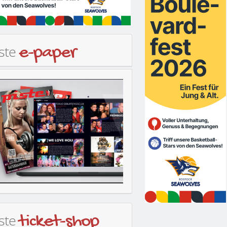
iste
e-paper
iste
ticket-shop