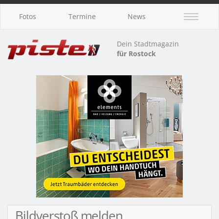
Fotos
Termine
News
Dein Stadtmagazin
für Rostock
Bildverstoß melden