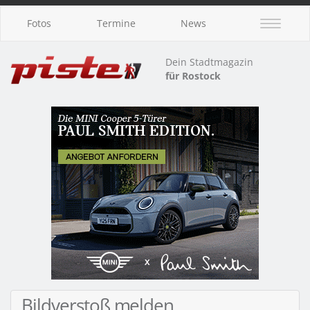
Fotos
Termine
News
Dein Stadtmagazin
für Rostock
Bildverstoß melden