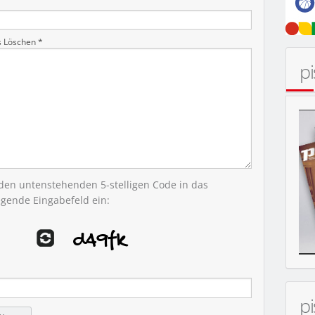
s Löschen *
p
MOBIL
 den untenstehenden 5-stelligen Code in das
egende Eingabefeld ein:
p