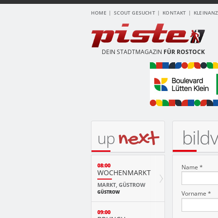
HOME
SCOUT GESUCHT
KONTAKT
KLEINAN
DEIN STADTMAGAZIN
FÜR ROSTOCK
bild
next
up
08:00
Name *
WOCHENMARKT
MARKT, GÜSTROW
GÜSTROW
Vorname *
09:00