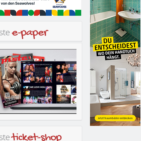
iste
e-paper
iste
ticket-shop