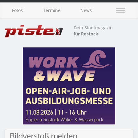
Fotos
Termine
News
Dein Stadtmagazin
für Rostock
Bildverstoß melden