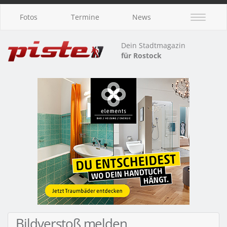
Fotos
Termine
News
Dein Stadtmagazin
für Rostock
Bildverstoß melden