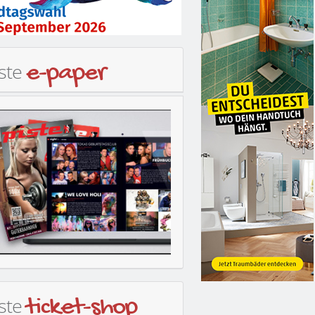
iste
e-paper
iste
ticket-shop