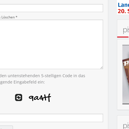
s Löschen *
p
ER
 den untenstehenden 5-stelligen Code in das
egende Eingabefeld ein:
p