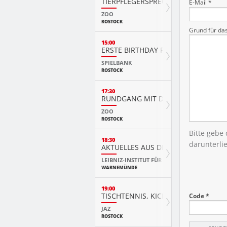
TIERPFLEGERSPRECHSTUNDE
E-Mail *
ZOO
ROSTOCK
Grund für da
15:00
ERSTE BIRTHDAY PARTY
SPIELBANK
ROSTOCK
17:30
RUNDGANG MIT DEM NACHTWÄCHT
ZOO
ROSTOCK
Bitte gebe
18:30
darunterli
AKTUELLES AUS DER FORSCHUNG
LEIBNIZ-INSTITUT FÜR OSTSEEFORSCHUNG
WARNEMÜNDE
19:00
TISCHTENNIS, KICKER & DARTS
Code *
JAZ
ROSTOCK