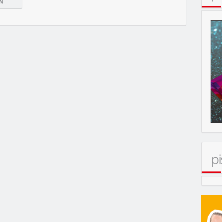
(OMU)
N
pi