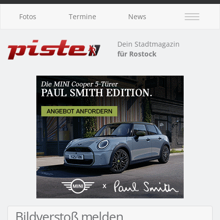
Fotos
Termine
News
Dein Stadtmagazin
für Rostock
Bildverstoß melden