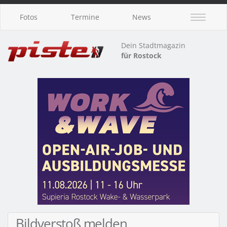
Fotos
Termine
News
Dein Stadtmagazin
für Rostock
Bildverstoß melden