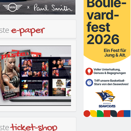
iste
e-paper
iste
ticket-shop