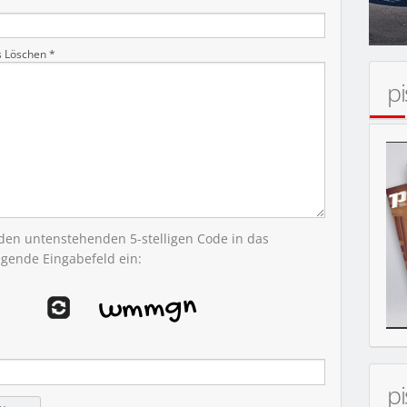
s Löschen *
p
N HOLZBACKOFEN
 den untenstehenden 5-stelligen Code in das
egende Eingabefeld ein:
p