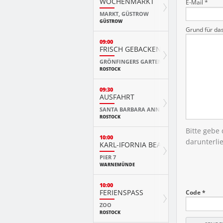
WOCHENMARKT
E-Mail *
MARKT, GÜSTROW
GÜSTROW
Grund für da
09:00
FRISCH GEBACKEN IM HISTORISCHE
GRÖNFINGERS GARTENFACHMARKT
ROSTOCK
09:30
AUSFAHRT
SANTA BARBARA ANNA
ROSTOCK
Bitte gebe
10:00
darunterli
KARL-IFORNIA BEACH SANDWELTEN
PIER 7
WARNEMÜNDE
10:00
FERIENSPASS
Code *
ZOO
ROSTOCK