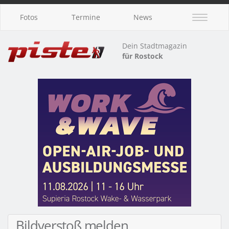
Fotos
Termine
News
Dein Stadtmagazin
für Rostock
Bildverstoß melden