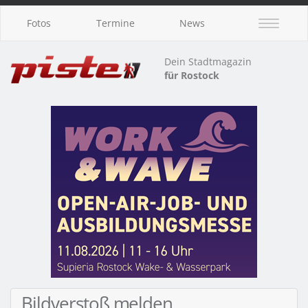
Fotos
Termine
News
Dein Stadtmagazin
für Rostock
Bildverstoß melden