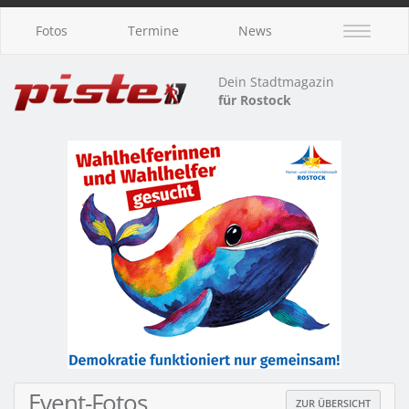
Fotos
Termine
News
Dein Stadtmagazin
für Rostock
Event-Fotos
ZUR ÜBERSICHT