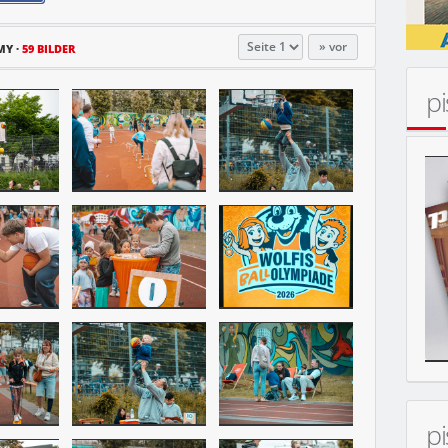
vor
MY
59 BILDER
p
MOBIL
p