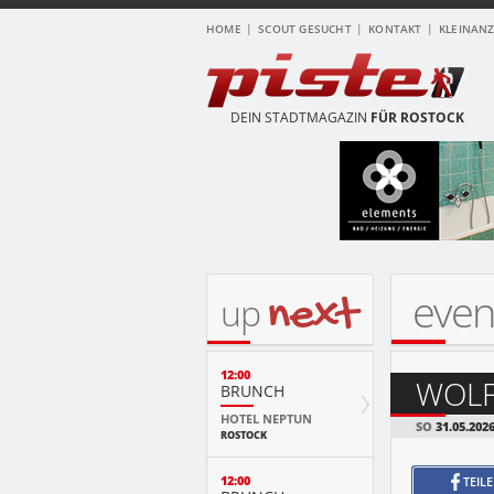
HOME
SCOUT GESUCHT
KONTAKT
KLEINAN
DEIN STADTMAGAZIN
FÜR ROSTOCK
even
next
up
12:00
WOLF
BRUNCH
HOTEL NEPTUN
SO
31.05.202
ROSTOCK
12:00
TEIL