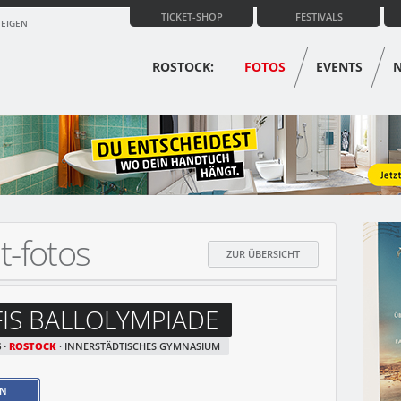
TICKET-SHOP
FESTIVALS
ZEIGEN
ROSTOCK:
FOTOS
EVENTS
t-fotos
ZUR ÜBERSICHT
IS BALLOLYMPIADE
6
ROSTOCK
INNERSTÄDTISCHES GYMNASIUM
EN