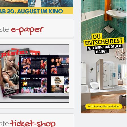
iste
e-paper
iste
ticket-shop