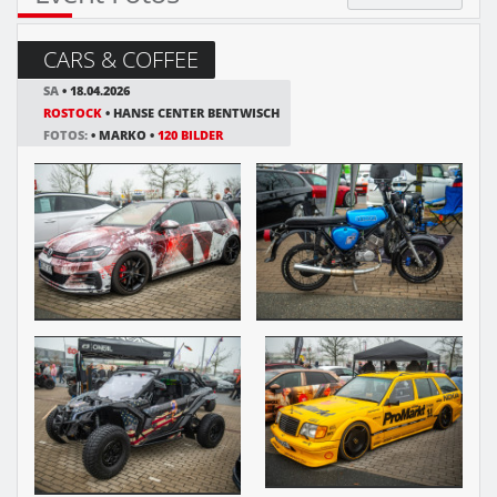
CARS & COFFEE
SA
• 18.04.2026
ROSTOCK
• HANSE CENTER BENTWISCH
FOTOS:
• MARKO •
120 BILDER