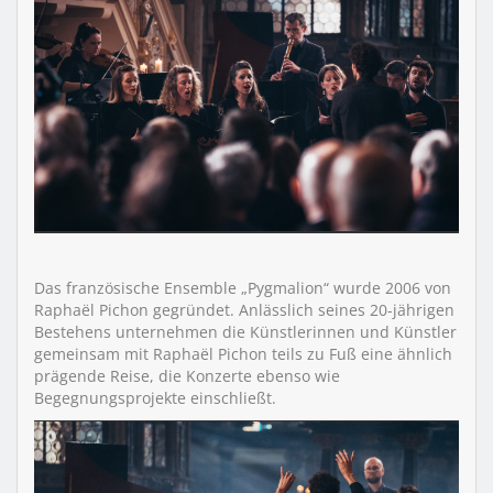
Das französische Ensemble „Pygmalion“ wurde 2006 von
Raphaël Pichon gegründet. Anlässlich seines 20-jährigen
Bestehens unternehmen die Künstlerinnen und Künstler
gemeinsam mit Raphaël Pichon teils zu Fuß eine ähnlich
prägende Reise, die Konzerte ebenso wie
Begegnungsprojekte einschließt.