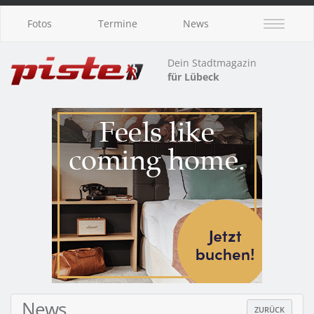
Fotos
Termine
News
Dein Stadtmagazin
für Lübeck
News
ZURÜCK