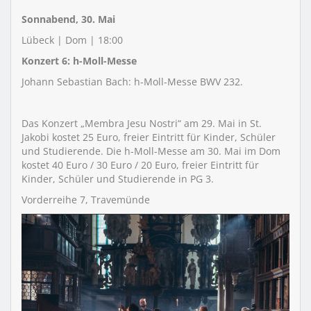
Sonnabend, 30. Mai
Lübeck | Dom | 18:00
Konzert 6: h-Moll-Messe
Johann Sebastian Bach: h-Moll-Messe BWV 232.
Das Konzert „Membra Jesu Nostri“ am 29. Mai in St.
Jakobi kostet 25 Euro, freier Eintritt für Kinder, Schüler
und Studierende. Die h-Moll-Messe am 30. Mai im Dom
kostet 40 Euro / 30 Euro / 20 Euro, freier Eintritt für
Kinder, Schüler und Studierende in PG 3.
Vorderreihe 7, Travemünde