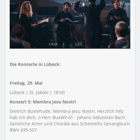
Die Konzerte in Lübeck:
Freitag, 29. Mai
Lübeck | St. Jakobi | 18:00
Konzert 5: Membra Jesu Nostri
Dietrich Buxtehude: Membra Jesu Nostri, Herzlich lieb
hab ich dich, o Herr BuxWV 41 · Johann Sebastian Bach:
Geistliche Arien und Choräle aus Schemellis Gesangbuch
BWV 439-507.