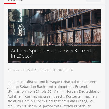
Auf den Spuren Bach’s: Zwei Konzerte
in Lübeck
News vom 11.05.2026 - Stand: 11.05.2026 13:14
Eine musikalische und bewegte Reise auf den Spuren
Johann Sebastian Bachs unternimmt das Ensemble
„Pygmalion“ vom 21. bis 30. Mai im Norden Deutschland.
Auf ihrer Tour mit insgesamt sechs Konzerten machen
sie auch Halt in Lübeck und gastieren am Freitag, 29.
Mai, um 18 Uhr in St. Jakobi mit Dietrich Buxtehude