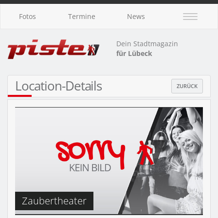
Fotos
Termine
News
Dein Stadtmagazin
für Lübeck
Location-Details
ZURÜCK
Zaubertheater