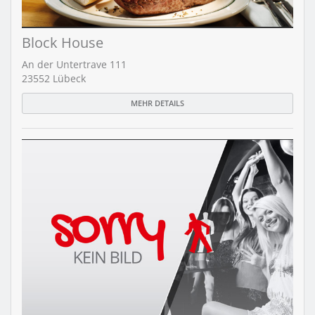
Block House
An der Untertrave 111
23552 Lübeck
MEHR DETAILS