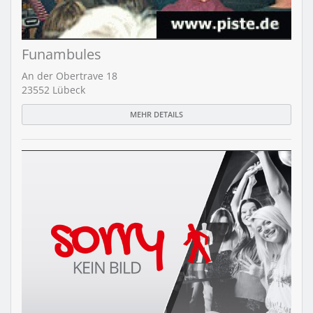
Funambules
An der Obertrave 18
23552 Lübeck
MEHR DETAILS