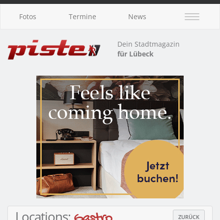
Fotos
Termine
News
Dein Stadtmagazin
für Lübeck
Locations:
Gastro
ZURÜCK