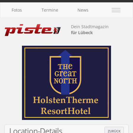
Fotos
Termine
News
Dein Stadtmagazin
für Lübeck
Location-Details
ZURÜCK