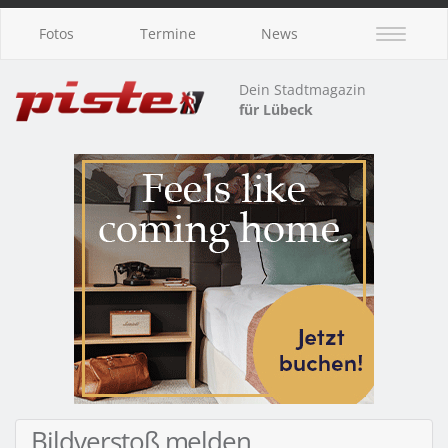
Fotos
Termine
News
Dein Stadtmagazin
für Lübeck
Bildverstoß melden