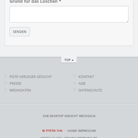
Grund für das Löschen *
TOP
PISTE-VERLEGER GESUCHT
KONTAKT
PRESSE
AGB
MEDIADATEN
DATENSCHUTZ
ZUR DESKTOP ANSICHT WECHSELN
© PISTE.DE
HOME
IMPRESSUM
ERSTELLT VON:
ONLINE-WERBUNG.DE