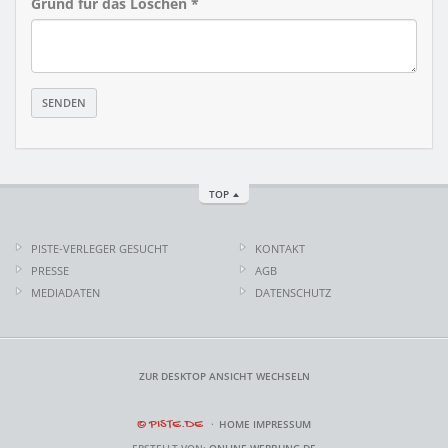
Grund für das Löschen *
TOP
PISTE-VERLEGER GESUCHT
KONTAKT
PRESSE
AGB
MEDIADATEN
DATENSCHUTZ
ZUR DESKTOP ANSICHT WECHSELN
© PISTE.DE
HOME
IMPRESSUM
ERSTELLT VON:
ONLINE-WERBUNG.DE