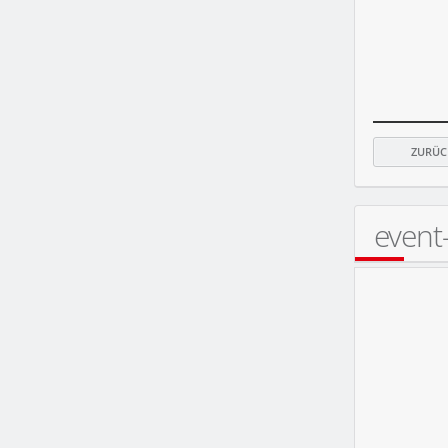
ZURÜC
event
FR
08.11.2013
THE AUSTRALI ...