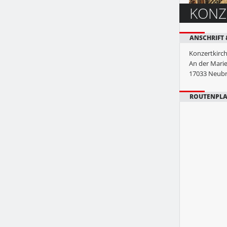
KONZ
ANSCHRIFT
Konzertkirc
An der Mari
17033
Neubr
ROUTENPL