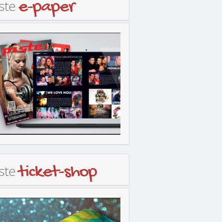
iste
e-paper
iste
ticket-shop