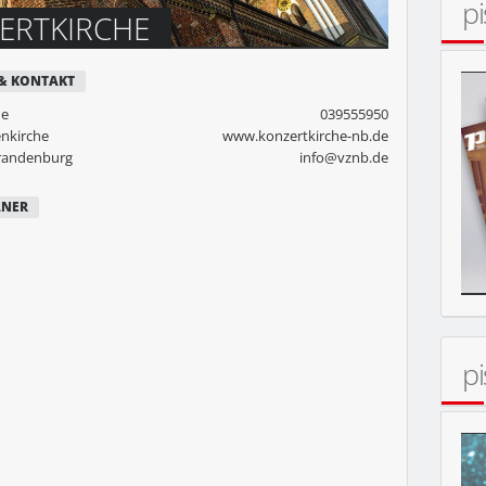
p
ERTKIRCHE
 & KONTAKT
he
039555950
enkirche
www.konzertkirche-nb.de
andenburg
info@vznb.de
ANER
p