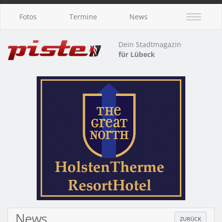
Fotos
Termine
News
Dein Stadtmagazin
für Lübeck
News
ZURÜCK