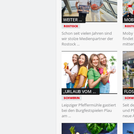
WEITER ...
MOBY
ROSTOCK
ROST
Schon seit vielen Jahren sind
Moby 
wir stolze Medienpartner der
findet
Rostock ...
mitten 
„URLAUB VOM ...
FLOS
SCHWERIN
SCHW
Leipziger Pfeffermühle gastiert
Seit d
bei den Burgfestspielen Plau
und P
am ...
neue An