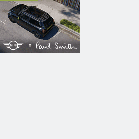
6
DO
13.08.2026
DO
13.08.2026
T
DIE SEILSCHAFT
CAMPUS CLUB
ELLER
KLOSTERGARTEN
LT CLUB
ROSTOCK
ROSTOCK
och pilgern Fans
Nach sieben Jahren geht
Wenn die Bibo ihre Pf
 Musik in
Die Seilschaft endlich wieder
schließt und der Kopf 
auf eine ...
öffnet ...
6
FR
14.08.2026
FR
14.08.2026