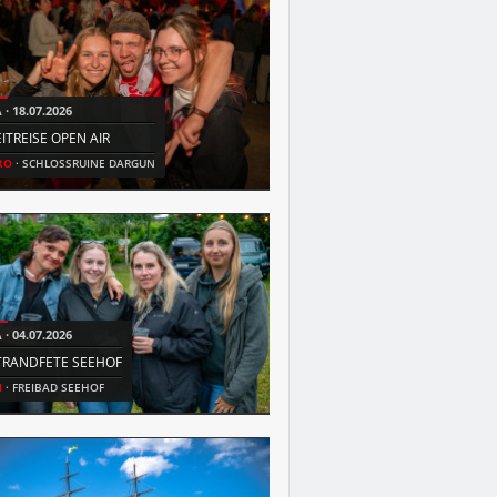
A
18.07.2026
FR
10.07.2026
EITREISE OPEN AIR
AIRBEAT ONE FREITAG
RO
SCHLOSSRUINE DARGUN
SN
FLUGPLATZ NEUSTADT-GLEWE
A
04.07.2026
SA
01.08.2026
TRANDFETE SEEHOF
BEATS & WAVES
N
FREIBAD SEEHOF
HRO
STRAND KÜHLUNGSBORN