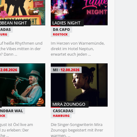
BBEAN NIGHT
LADIES NIGHT
MARTERIA
CADAS
DA CAPO
IGA PARK
URG
ROSTOCK
ROSTOCK
auf heiße Rhythmen und
Im Herzen von Warnemünde,
Auf einem
che Vibes mitten in der
direkt im Hotel Neptun,
Überraschungs
 Dann ...
erwartet euch jeden ...
Strand seiner 
Rostock ...
12.08.2026
MI
12.08.2026
FR
14.08.202
MIRA ZOUNOGO
THE BOSSHO
ANDBAR WAL
CASCADAS
OCK
HAMBURG
FREILICHTBÜ
SCHWERIN
ust ist Öxl live am
Die Singer-Songwriterin Mira
 zu erleben: Der
Zounogo begeistert mit ihrer
Für eine der 
he ...
warmen, ...
Rock-Formatio