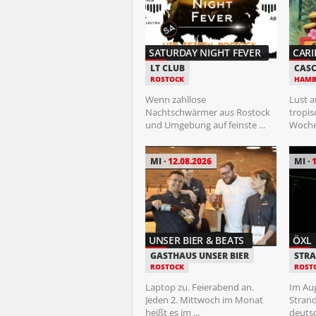
SEE MORE JAZZ ...
SATURDAY NIGHT FEVER
CARI
ZOO
LT CLUB
CAS
ROSTOCK
ROSTOCK
HAMB
Das „See More Jazz"-Festival ist
Wenn zahllose
Lust 
seit vielen Jahren eine feste ...
Nachtschwärmer aus Rostock
tropis
und Umgebung auf feinste ...
Woche?
MI
12.08.2026
MI
FR
14.08.2026
UNSER BIER & BEATS
ÖXL
XXL PARTY
GASTHAUS UNSER BIER
STR
ROSTOCK
ROST
KAISERKELLER
HAMBURG
Laptop zu. Feierabend an.
Im Aug
Jeden 2. Mittwoch im Monat
Strand
Die Große Freiheit 136 – das
heißt es im ...
deutsc
pulsierende Herz der