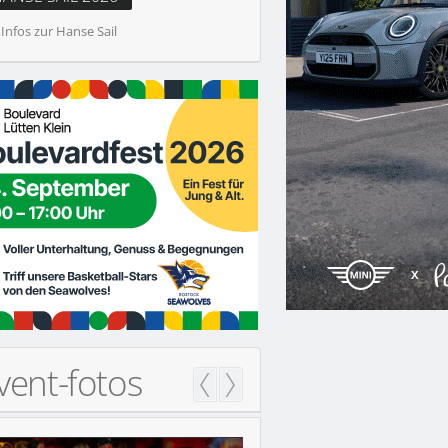
 Infos zur Hanse Sail
ERDOM GEHT IN DIE VERLÄNGERUNG
vent-fotos