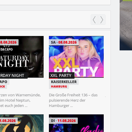
08.08.2026
SA
08.08.2026
MI
12.08.202
RDAY NIGHT
XXL PARTY
TRASH NIGH
CAPO
KAISERKELLER
STUDENTENK
OCK
HAMBURG
ROSTOCK
rzen von Warnemünde,
Die Große Freiheit 136 – das
Jeden 2. Mittw
 im Hotel Neptun,
pulsierende Herz der
der schlechten
et euch jeden ...
Hamburger ...
Richtung ...
1.08.2026
DI
11.08.2026
FR
14.08.202