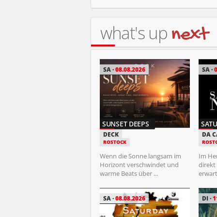
what's up
next
DO
13.08.2026
SA
08.08.2026
SA
CAMPUS CLUB
SUNSET DEEPS
SATU
LT CLUB
DECK
DA 
ROSTOCK
ROSTOCK
ROST
Wenn die Bibo ihre Pforten
Wenn die Sonne langsam im
Im He
schließt und der Kopf raucht,
Horizont verschwindet und
direkt
öffnet ...
warme Beats über ...
erwart
FR
14.08.2026
SA
08.08.2026
DI
1