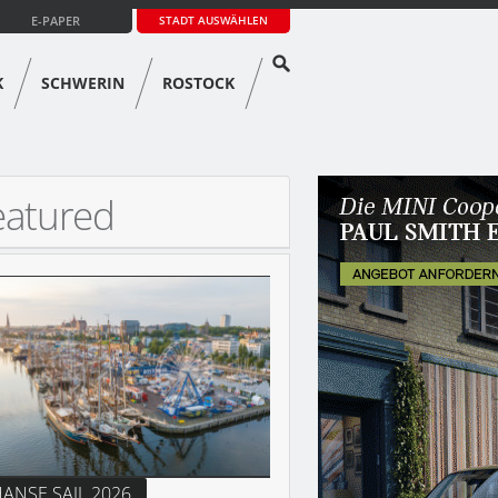
E-PAPER
STADT AUSWÄHLEN
K
SCHWERIN
ROSTOCK
eatured
ANSE SAIL 2026