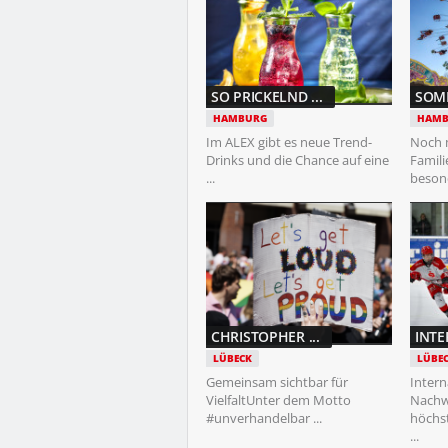
SO PRICKELND ...
SOMM
HAMBURG
HAMB
Im ALEX gibt es neue Trend-
Noch 
Drinks und die Chance auf eine
Famil
...
besond
CHRISTOPHER ...
INTE
LÜBECK
LÜBE
Gemeinsam sichtbar für
Intern
VielfaltUnter dem Motto
Nachw
#unverhandelbar ...
höchs
...