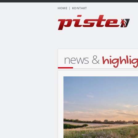
HOME
KONTAKT
news &
highli