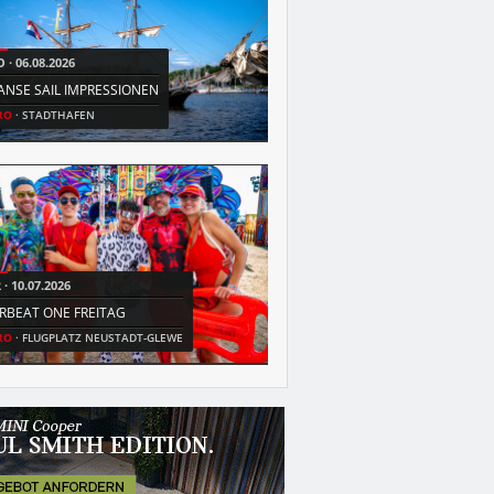
O
06.08.2026
DO
11.06.2026
ANSE SAIL IMPRESSIONEN
VOCATIUM ROSTOCK
RO
STADTHAFEN
HRO
HANSE MESSE
R
10.07.2026
FR
31.07.2026
IRBEAT ONE FREITAG
MEGA MALLORCA OPEN AIR
RO
FLUGPLATZ NEUSTADT-GLEWE
HRO
IGA PARK