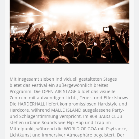
Mit insgesamt sieben individuell gestalteten Stages
bietet das Festival ein außergewöhnlich breites
Programm: Die OPEN AIR STAGE bildet das visuelle
Zentrum mit aufwendigen Licht-, Feuer- und Effektshows.
Die HARDERHALL liefert kompromisslosen Hardstyle und
Hardcore, während MALLE ISLAND ausgelassene Party-
und Schlagerstimmung verspricht. Im 808 BABO CLUB
stehen urbane Sounds wie Hip-Hop und Trap im
Mittelpunkt, während die WORLD OF GOA mit Psytrance,
Lichtkunst und immersiver Atmosphäre begeistert. Der