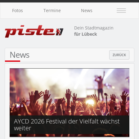
Fotos
Termine
News
Dein Stadtmagazin
für Lübeck
News
ZURÜCK
AYCD 2026 Festival der Vielfalt wächst
weiter