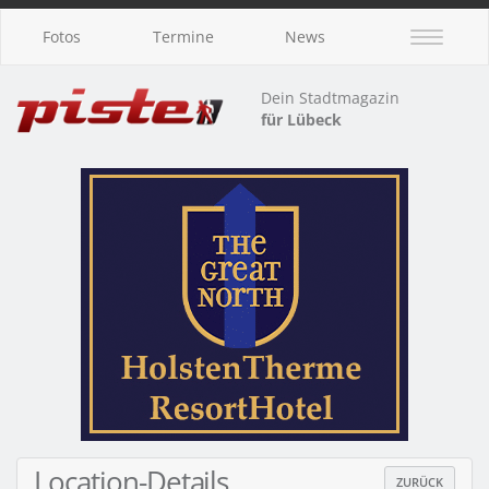
Fotos
Termine
News
Dein Stadtmagazin
für Lübeck
Location-Details
ZURÜCK