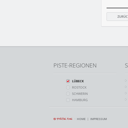
ZURÜC
PISTE-REGIONEN
S
LÜBECK
ROSTOCK
SCHWERIN
HAMBURG
© PISTE.DE
HOME
IMPRESSUM