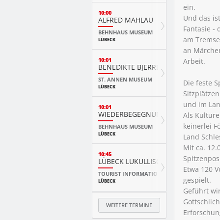
ein.
10:00
Und das is
ALFRED MAHLAU
Fantasie - 
BEHNHAUS MUSEUM
am Tremser
LÜBECK
an Märchen
10:01
Arbeit.
BENEDIKTE BJERRE. THE BIRDS
ST. ANNEN MUSEUM
Die feste S
LÜBECK
Sitzplätzen
und im Lan
10:01
WIEDERBEGEGNUNGEN IM BEHNHA
Als Kulture
keinerlei 
BEHNHAUS MUSEUM
LÜBECK
Land Schle
Mit ca. 12
10:45
Spitzenposi
LÜBECK LUKULLISCH - KULINARISC
Etwa 120 V
TOURIST INFORMATION LÜBECK
gespielt.
LÜBECK
Geführt wi
Gottschlich
WEITERE TERMINE
Erforschun