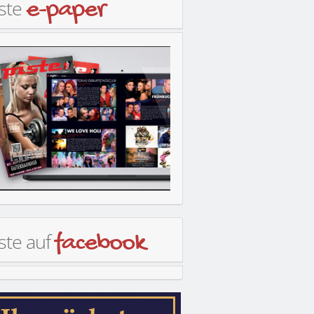
iste
e-paper
ste auf
facebook