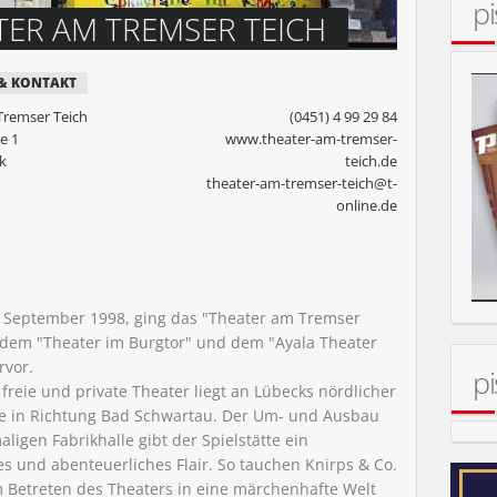
p
RSDORFER UFER
TER AM TREMSER TEICH
 & KONTAKT
HRER FÜR DIE SEIDENSTRASSE“
Tremser Teich
(0451) 4 99 29 84
e 1
www.theater-am-tremser-
k
teich.de
theater-am-tremser-teich@t-
online.de
m September 1998, ging das "Theater am Tremser
UCHER GEHT ES NICHT!
 dem "Theater im Burgtor" und dem "Ayala Theater
HERRENWYK
rvor.
pi
 freie und private Theater liegt an Lübecks nördlicher
e in Richtung Bad Schwartau. Der Um- und Ausbau
ligen Fabrikhalle gibt der Spielstätte ein
es und abenteuerliches Flair. So tauchen Knirps & Co.
 Betreten des Theaters in eine märchenhafte Welt