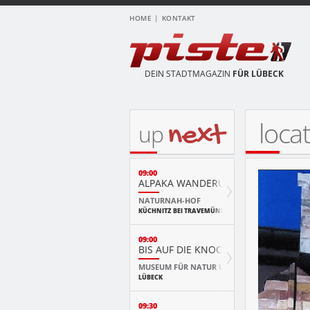
HOME
KONTAKT
DEIN STADTMAGAZIN
FÜR LÜBECK
locat
next
up
09:00
ALPAKA WANDERUNG
NATURNAH-HOF
KÜCHNITZ BEI TRAVEMÜNDE
09:00
BIS AUF DIE KNOCHEN
MUSEUM FÜR NATUR UND UMWELT
LÜBECK
09:30