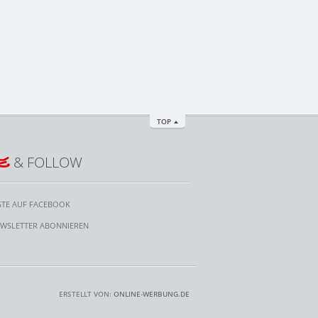
TOP
E
& FOLLOW
STE AUF FACEBOOK
WSLETTER ABONNIEREN
ERSTELLT VON:
ONLINE-WERBUNG.DE