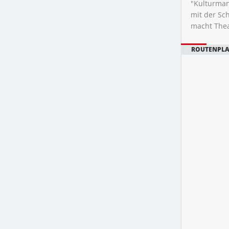
"Kulturman
mit der Sc
macht Thea
ROUTENPL