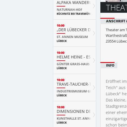
ALPAKA WANDERUNGEN AM DUMME
THEA
NATURNAH-HOF
KÜCHNITZ BEI TRAVEMÜNDE
ANSCHRIFT
10:00
„DER LÜBECKER DIVAN. EIN REISEFÜ
Theater am 
Warthestraß
ST. ANNEN MUSEUM
23554
Lübec
LÜBECK
10:00
HELME HEINE - ES WAR EINMAL ...
GÜNTER GRASS-HAUS
INFO
LÜBECK
10:00
Eröffnet i
TRAVE-TAUCHER-TECHNIK - OHNE TA
Teich" aus
INDUSTRIEMUSEUM GESCHICHTSWERKSTATT 
Lübeck" he
LÜBECK
Das kleine,
Stadtgrenz
10:00
DIMENSIONEN DER FREIHEIT
einer ehema
einzigartig
KUNSTHALLE ST. ANNEN
LÜBECK
schon beim