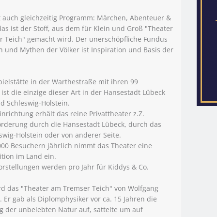
t auch gleichzeitig Programm: Märchen, Abenteuer &
das ist der Stoff, aus dem für Klein und Groß "Theater
 Teich" gemacht wird. Der unerschöpfliche Fundus
 und Mythen der Völker ist Inspiration und Basis der
pielstätte in der Warthestraße mit ihren 99
 ist die einzige dieser Art in der Hansestadt Lübeck
d Schleswig-Holstein.
US
inrichtung erhält das reine Privattheater z.Z.
Förderung durch die Hansestadt Lübeck, durch das
swig-Holstein oder von anderer Seite.
.000 Besuchern jährlich nimmt das Theater eine
tion im Land ein.
HE STADTFÜHRUNG
orstellungen werden pro Jahr für Kiddys & Co.
rd das "Theater am Tremser Teich" von Wolfgang
. Er gab als Diplomphysiker vor ca. 15 Jahren die
g der unbelebten Natur auf, sattelte um auf