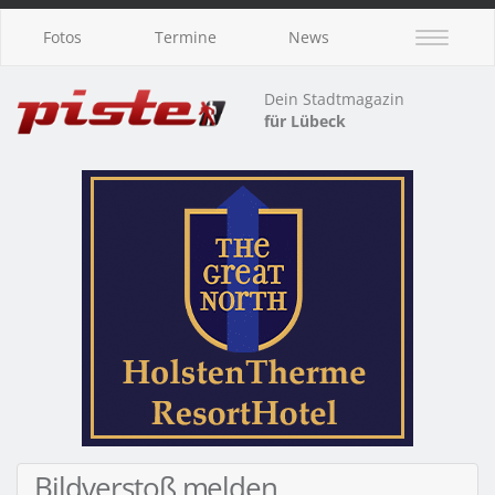
Fotos
Termine
News
Dein Stadtmagazin
für Lübeck
Bildverstoß melden