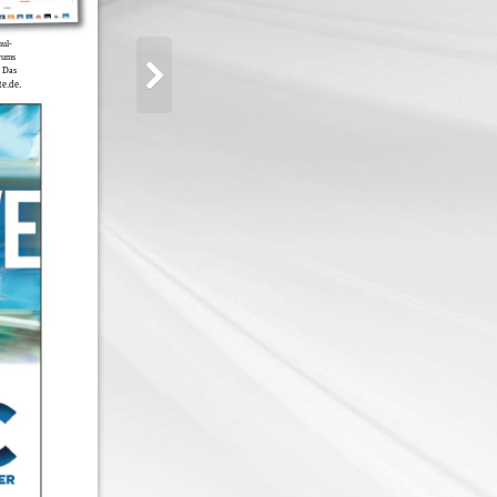
hul-
rums
. Das
.
e.de