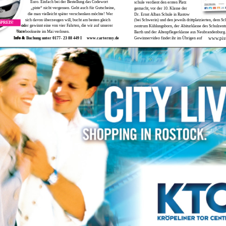
Euro. Einfach bei der Bestellung das Codewort
schule verdient den ersten Platz
„piste“ nicht vergessen. Geht auch für Gutscheine,
gemacht, vor der 10. Klasse der
die man vielleicht später verschenken möchte! Wer
Dr. Ernst Alban Schule in Rastow
sich davon überzeugen will, bucht am besten gleich
(bei Schwerin) und den jeweils drittplatzierten, dem Sc
PREIS!
oder gewinnt eine von vier Fahrten, die wir auf unserer
zentrum Kühlungsborn, der Abiturklasse des Schulzent
Facebookseite im Mai verlosen.
Barth und der Altenpflegerklasse aus Neubrandenburg
Info & Buchung unter 0177- 23 88 449 I
www.cartermy.de
Gewinnervideo findet ihr im Übrigen auf
www.pist