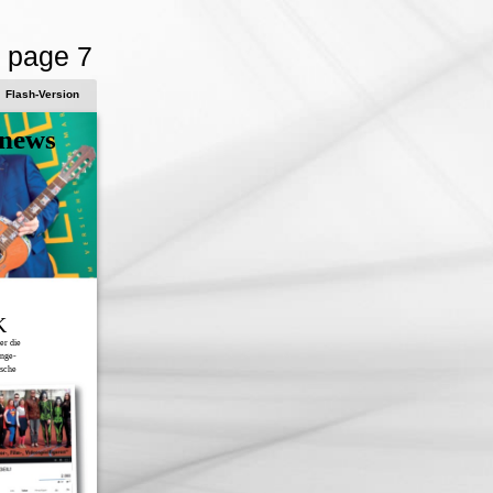
- page 7
Flash-Version
news
K
er die
ange-
ische