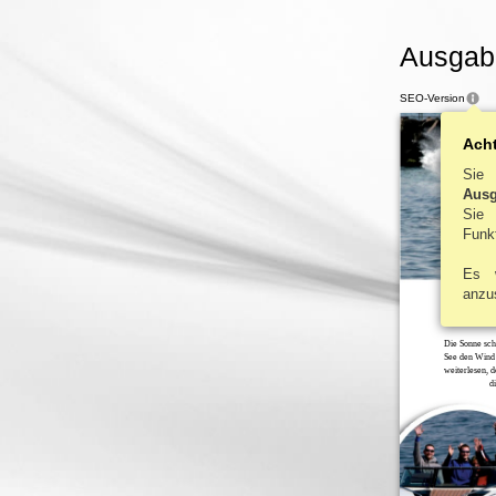
Ausgabe
SEO-Version
Ach
Sie 
Ausg
Sie
Funkt
Es 
anzu
P ISTE 
MIT
Die Sonne sche
See den Wind 
weiterlesen, 
d