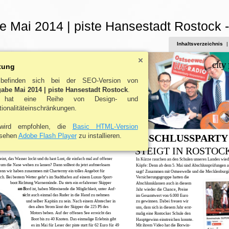
 Mai 2014 | piste Hansestadt Rostock 
Inhaltsverzeichnis
|
city
tung
befinden sich bei der SEO-Version von
abe Mai 2014 | piste Hansestadt Rostock
.
 hat eine Reihe von Design- und
ionalitäteinschränkungen.
wird empfohlen, die
Basic HTML-Version
sehen
Adobe Flash Player
zu installieren.
ABSCHLUSSPARTY
FRÜHL INGSAKT ION
 PS AUF DER OSTSEE
STEIGT IN ROSTOC
int, das Wasser lockt und du hast Lust, dir einfach mal auf offener
In Kürze rauchen an den Schulen unseres Landes wied
um die Nase wehen zu lassen? Dann solltest du jetzt aufmerksam
Köpfe: Denn ab dem 5. Mai sind Abschlussprüfungen 
denn wir haben zusammen mit Chartermy ein tolles Angebot für
sagt! Zusammen mit Ostseewelle und die Mecklenburg
ich. Bei bestem Wetter geht’s im Stadthafen auf einem Luxus-Sport-
Versicherungsgruppe hatten die
boot Richtung Warnemünde. Da stets ein erfahrener Skipper
Abschlussklassen auch in diesem
an Bord ist, haben Mitreisende die Möglichkeit, unter Auf-
Jahr wieder die Chance, Preise
sicht auch einmal das Ruder in die Hand zu nehmen
im Gesamtwert von 6.000 Euro
und selber Kapitän zu sein. Nach einem Abstecher in
zu gewinnen. Dabei freuen wir
den alten Strom lässt der Skipper die 225 PS des
uns, dass sich in diesem Jahr erst-
Motors beben. Auf der offenen See erreicht das
malig eine Rostocker Schule den
Boot bis zu 40 Knoten. Das einmalige Erlebnis gibt
Hauptgewinn einstreichen konnte.
es im Mai für Leser der piste statt für 62 Euro für 49
Mit ihrem Video hat die Borwin-