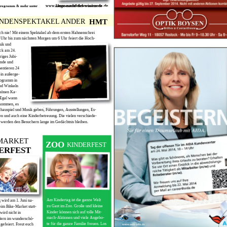
www.lange-nacht-des-wissens.de
 Programm & mehr unter
HMT
UNDENSPEKTAKEL ANDER
ch nie! Mit einem Spektakel ab dem ersten Hahnenschrei
Uhr bis zum nächsten Morgen um 6 Uhr feiert die Hoch-
sik und
ck am 24.
riges Jubi-
ende und
entieren 24
ein außerge-
rogramm in
nd Winkeln
hönen Ka-
. Egal wann
kommen, es
chauspiel und Musik geben, Führungen, Ausstellungen, Es-
en und auch eine Kinderbetreuung. Die vielen verschiede-
 werden den Besuchern lange im Gedächtnis bleiben.
MARKET
ZOO
KINDERFEST
ERFEST
Am Kindertag ist die ganze Welt
 wird am 1. Juni na-
zu Gast im Zoo. Große und kleine
eim Bike-Market statt-
Kinder können sich auf tolle Mit-
wird nicht in
mach-Aktionen und viele Angebo-
dern im wunderschö-
te für die ganze Familie freuen. Los
gefeiert. Freut euch