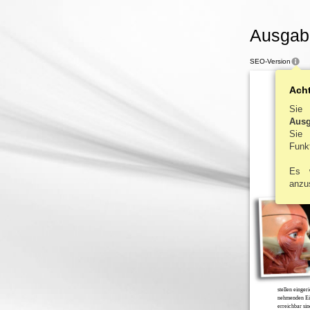
Ausgabe
SEO-Version
Ach
Sie 
Ausg
Sie
Funkt
Es 
anzu
LANGE
stellen eingeri
nehmenden Ei
erreichbar sin