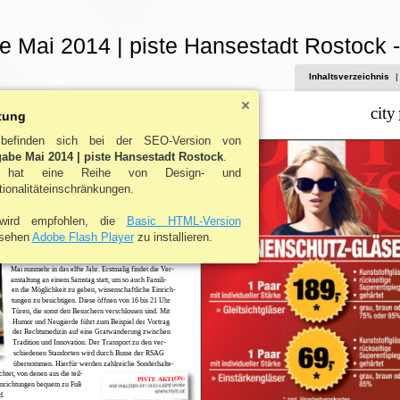
 Mai 2014 | piste Hansestadt Rostock 
Inhaltsverzeichnis
|
city
tung
befinden sich bei der SEO-Version von
abe Mai 2014 | piste Hansestadt Rostock
.
 hat eine Reihe von Design- und
ionalitäteinschränkungen.
wird empfohlen, die
Basic HTML-Version
sehen
Adobe Flash Player
WISSENSCHAFT
zu installieren.
NACHT DER
Die „Lange Nacht der Wissenschaften“ geht am 17.
Mai nunmehr in das elfte Jahr. Erstmalig findet die Ver-
anstaltung an einem Samstag statt, um so auch Famili-
en die Möglichkeit zu geben, wissenschaftliche Einrich-
tungen zu besichtigen. Diese öffnen von 16 bis 21 Uhr
Türen, die sonst den Besuchern verschlossen sind. Mit
Humor und Neugierde führt zum Beispiel der Vortrag
der Rechtsmedizin auf eine Gratwanderung zwischen
Tradition und Innovation. Der Transport zu den ver-
schiedenen Standorten wird durch Busse der RSAG
übernommen. Hierfür werden zahlreiche Sonderhalte-
chtet, von denen aus die teil-
PISTE AKTION:
nrichtungen bequem zu Fuß
d.