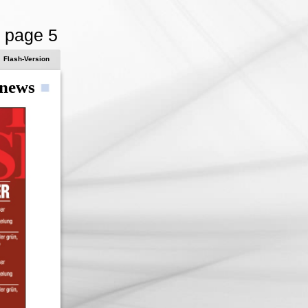
- page 5
Flash-Version
news