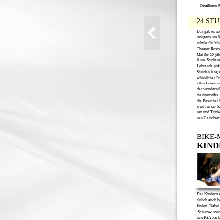
Detailiertes
24 ST
Das gab es no
morgens um 6 
schule für Mu
Theater Rosto
Mai ihr 20-jäh
läum. Studier
Lehrende präs
Stunden lang 
wöhnliches P
allen Ecken u
des wundersc
tharinenstifts
die Besucher 
wird für sie S
sen und Trink
nen Gesichter
BIKE-
KIND
Der Kindertag
türlich auch b
finden. Dabei 
Schutow, son
nen IGA Park 