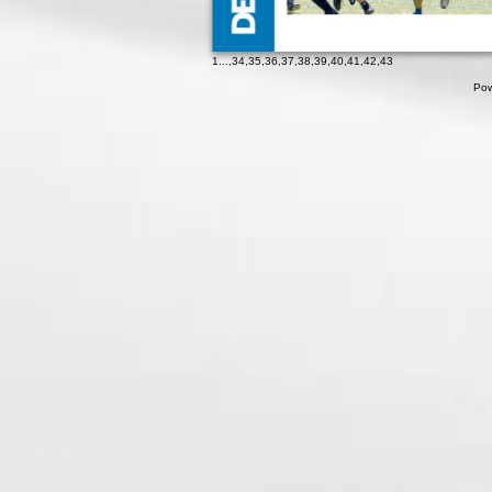
1
...,
34
,
35
,
36
,
37
,
38
,
39
,
40
,
41
,
42
,
43
Pow