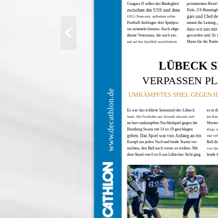
Cougars II sollen das Bindeglied
prominenten Head 
zwischen der U19 und dem
Dale, US-Runningb
gars und Chef de
GFL2-Team sein, außerdem sollen
Football-Anfänger dort Spielpra-
nimmt die Leitung „
xis sammeln können. Auch altge-
dass wir uns mit
diente Veteranen, die noch ein-
geworden sind. Er is
Mann für die Positi
mal auf das Spielfeld zurückkehren
LÜBECK S
VERPASSEN PL
www.decathlon.de
UMKÄMPFTES SPIEL GEGEN 
Es war das erklärte Saisonziel der Lübeck
es in 
Seals: Die Footballer aus Vorwerk mussten sich
der Rau
im hart umkämpften Nachholspiel gegen die
Morten
Hamburg Swans mit 14 zu 19 geschlagen
dings wu
geben. Das Spiel war von Anfang an ein
mal ver
Kampf um jeden Yard und beide Teams ver-
Ball do
suchten, den Ball nach vorne zu treiben. Mit
von Qua
dem Stand von 0 zu 6 aus Lübecker Sicht ging
lende k