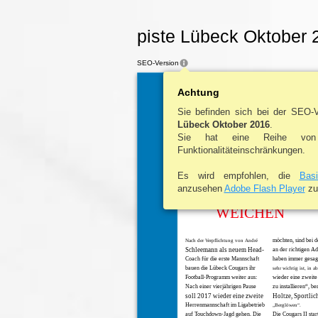
piste Lübeck Oktober 
SEO-Version
Achtung
Sie befinden sich bei der SEO-
Lübeck Oktober 2016
.
Sie hat eine Reihe von
Funktionalitäteinschränkungen.
COUGARS
Es wird empfohlen, die
Bas
anzusehen
Adobe Flash Player
zu 
STELLEN DIE
WEICHEN
möchten, sind bei 
Nach der Verpflichtung von André
Schleemann als neuem Head-
an der richtigen A
Coach für die erste Mannschaft
haben immer gesagt
bauen die Lübeck Cougars ihr
sehr wichtig ist, in a
Football-Programm weiter aus:
wieder eine zweit
Nach einer vierjährigen Pause
zu installieren“, be
soll 2017 wieder eine zweite
Holtze, Sportlich
Herrenmannschaft im Ligabetrieb
„Berglöwen“.
auf Touchdown-Jagd gehen. Die
Die Cougars II star