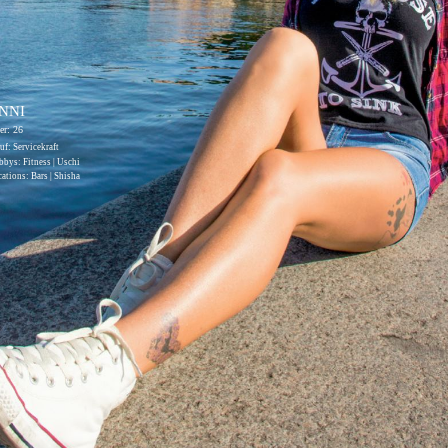
NNI
er: 26
uf: Servicekraft
bys: Fitness | Uschi
ations: Bars | Shisha