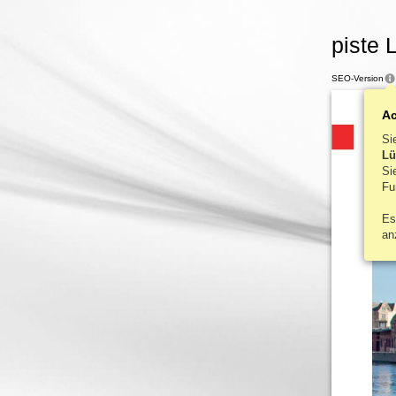
piste 
SEO-Version
A
A
Si
Lü
FOTOS
S
Fu
Es
an