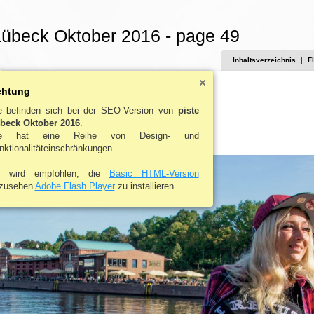
Lübeck Oktober 2016 - page 49
Inhaltsverzeichnis
|
F
chtung
UF DER PISTE
e befinden sich bei der SEO-Version von
piste
beck Oktober 2016
.
 | EVENTS | HALLOWEEN | WEIHNACHTSFEIER
ie hat eine Reihe von Design- und
nktionalitäteinschränkungen.
 wird empfohlen, die
Basic HTML-Version
zusehen
Adobe Flash Player
zu installieren.