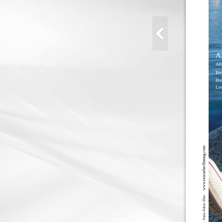
A
Alt
Ber
Hob
Loc
www.reizueberflutung.com
Foto: Patric-Pablo Eller