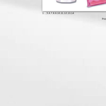
1
...,
5
,
6
,
7
,
8
,
9
,
10
,
11
,
12
,
13
,
14
Pow