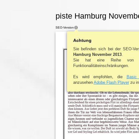
piste Hamburg Novembe
SEO-Version
Achtung
Sie befinden sich bei der SEO-Ve
Hamburg November 2013
.
DER DUFT FÜR
Sie hat eine Reihe von D
FORTGESCHRITTENE
Funktionalitäteinschränkungen.
BEREIT FÜR DIE NÄCHSTE STUFE?
Es wird empfohlen, die
Basic
Der Mythos, dass der Mann älter als die Frau sein muss, ist 
die heutige Zeit übertragbar. Im Gegenteil – der Mann dar
anzusehen
Adobe Flash Player
zu in
ger sein. Laut einer Forsa-Umfrage im Auftrag von AXE,
58 Prozent der Frauen gut vorstellen, mit einem jüngeren Ma
ten oder sie haben dies bereits getan. Gegenseitige Kom
also durchaus erwünscht. Ob es die Lebensfreude, ihr spo
sehen oder ihre Spontanität ist – es gibt einiges, das di
interessanter als einen älteren oder gleichaltrigen Flirtpar
Entscheidend für einen prickeligen Flirt ist allerdings ebenf
sende Duft. Schließlich muss und will man(n) den Flirtpartn
chen können. Axe liefert jetzt den perfekten Duft für junge 
ihnen die Tür zur Welt von lebenserfahrenen Frauen öffne
Axe Mature vereint eine fruchtige Bergamotte-Kopfnote mit
zigen Aromen und verbindet so jugendlichen Charme mi
ter Männlichkeit auf eine begehrenswerte Weise. Axe Matu
gleichzeitig ein Kompliment im Namen junger Männer a
die wissen, was sie wollen. Der Duft ist sowohl als Body Sp
wer Gel und Styling Gel erhältlich. So wird jeder Flirt zum 