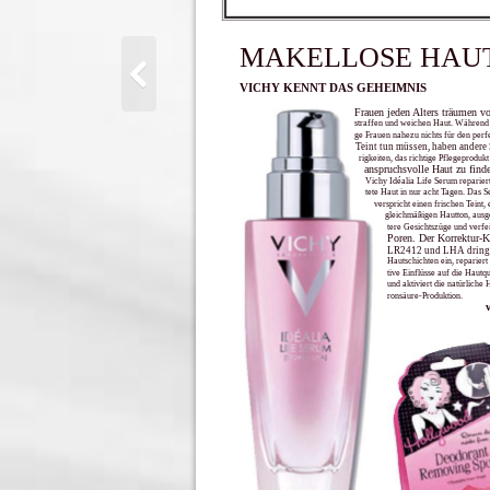
MAKELLOSE HAU
VICHY KENNT DAS GEHEIMNIS
Frauen jeden Alters träumen vo
straffen und weichen Haut. Während 
ge Frauen nahezu nichts für den perf
Teint tun müssen, haben andere
rigkeiten, das richtige Pflegeprodukt
anspruchsvolle Haut zu find
Vichy Idéalia Life Serum repariert
tete Haut in nur acht Tagen. Das 
verspricht einen frischen Teint, 
gleichmäßigen Hautton, ausg
tere Gesichtszüge und verfe
Poren. Der Korrektur-
LR2412 und LHA dringt 
Hautschichten ein, repariert
tive Einflüsse auf die Hautqu
und aktiviert die natürliche 
ronsäure-Produktion.
v