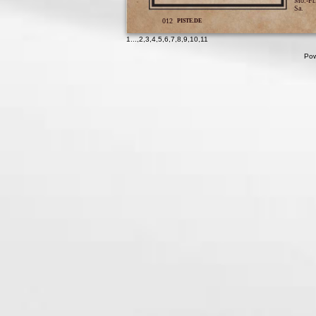
Mo.-Fr.
Sa.
012
PISTE.DE
1
...,
2
,
3
,
4
,
5
,
6
,
7
,
8
,
9
,
10
,
11
Pow