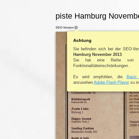
piste Hamburg Novembe
SEO-Version
life
style
Achtung
|
FASHION
Sie befinden sich bei der SEO-Ve
SECOND HAND IN HAMBURG
Hamburg November 2013
.
SCH
Sie hat eine Reihe von D
Vintage & Rags
KNA
Kurze Mühren 6
Funktionalitäteinschränkungen.
Secondella
Als junge
Hohe Bleichen 5
ten ste
Es wird empfohlen, die
Basic
Läden wie
Second Moments
Kindermod
anzusehen
Adobe Flash Player
zu in
Bundesstraße 44
erhalten
kauf. Di
Olivia Classen
abholen o
Grillparzerstraße 2b
fig riech
tow sehr 
Kleiderrausch
nur Mode 
Eulenstraße 85
und Wint
gibt es a
Zweite Liebe
und verka
Hofweg 1
wöhnliche
Happy Second
Wandsb
Flottbeker Drift 2
22089 
Starling Fashion
Barmbeker Straße 181
Buddy & Selly