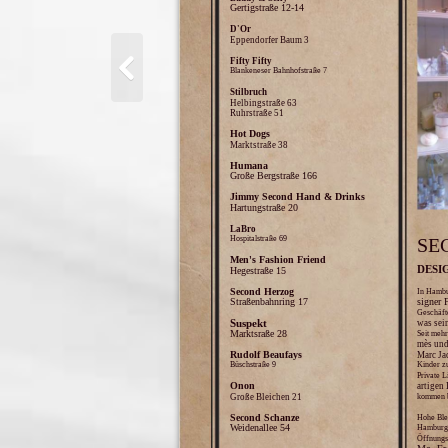
Gertigstraße 12-14
D'Or
Eppendorfer Baum 3
Fifty Fifty
Blankeneser Bahnhofstraße 7
Stilbruch
Helbingstraße 63
Ruhrstraße 51
Hot Dogs
Marktstraße 38
Humana
Große Bergstraße 166
Jimmy Second Hand & Drinks
Hartungstraße 20
LaBro
SE
Hospitalstraße 69
Men's Fashion Friend
DESI
Hegestraße 15
Second Herzog
In Hambu
Straßenbahnring 17
signer 
Geschäfte
Suspekt
was sei
Marktsraße 28
Seit mehr
mès und
Rudolf Beaufays
Marc Ja
Büschstraße 9
Kinder zu
Private L
Onon
artigen
Große Bleichen 21
kommen be
Second Schanze
Hohe Ble
Weidenallee 54
Hamburg
Öffnungs