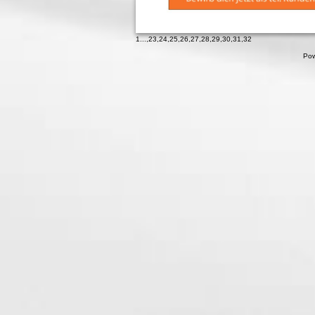
1
...,
23
,
24
,
25
,
26
,
27
,
28
,
29
,
30
,
31
,
32
Pow