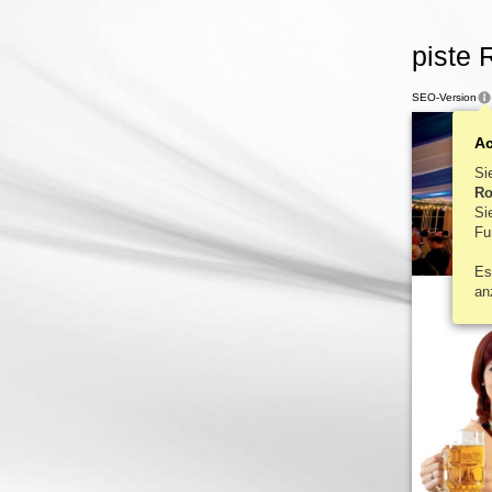
piste 
SEO-Version
A
Si
Ro
S
Fu
Es
an