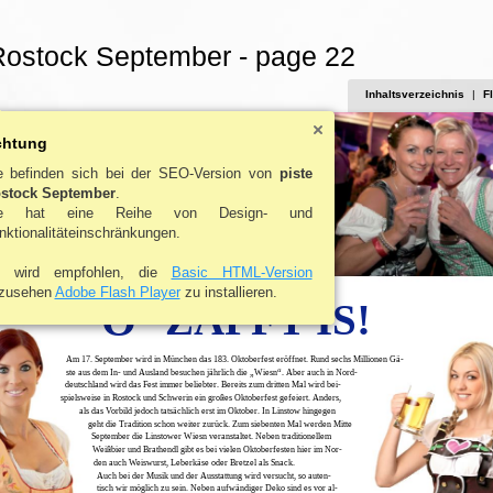
Rostock September - page 22
Inhaltsverzeichnis
|
F
chtung
e befinden sich bei der SEO-Version von
piste
stock September
.
ie hat eine Reihe von Design- und
nktionalitäteinschränkungen.
 wird empfohlen, die
Basic HTML-Version
zusehen
Adobe Flash Player
zu installieren.
O
ZAPFT IS!
´
Am 17. September wird in München das 183. Oktoberfest eröffnet. Rund sechs Millionen Gä-
ste aus dem In- und Ausland besuchen jährlich die „Wiesn“. Aber auch in Nord-
deutschland wird das Fest immer beliebter. Bereits zum dritten Mal wird bei-
spielsweise in Rostock und Schwerin ein großes Oktoberfest gefeiert. Anders,
als das Vorbild jedoch tatsächlich erst im Oktober. In Linstow hingegen
geht die Tradition schon weiter zurück. Zum siebenten Mal werden Mitte
September die Linstower Wiesn veranstaltet. Neben traditionellem
Weißbier und Brathendl gibt es bei vielen Oktoberfesten hier im Nor-
den auch Weiswurst, Leberkäse oder Bretzel als Snack.
Auch bei der Musik und der Ausstattung wird versucht, so auten-
tisch wir möglich zu sein. Neben aufwändiger Deko sind es vor al-