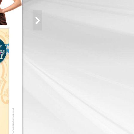
©Fotos:VanderValk IMolli IGraalMüritz IKarls [2] IKunsthalle