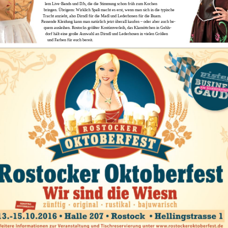
lem Live-Bands und DJs, die die Stimmung schon früh zum Kochen
bringen. Übrigens: Wirklich Spaß macht es erst, wenn man sich in die typische
Tracht anzieht, also Dirndl für die Madl und Lederhosen für die Buam.
Passende Kleidung kann man natürlich jetzt überall kaufen – oder aber auch be-
quem ausleihen. Rostocks größter Kostümverleih, das Klamöttchen in Gehls-
dorf hält eine große Auswahl an Dirndl und Lederhosen in vielen Größen
und Farben für euch bereit.