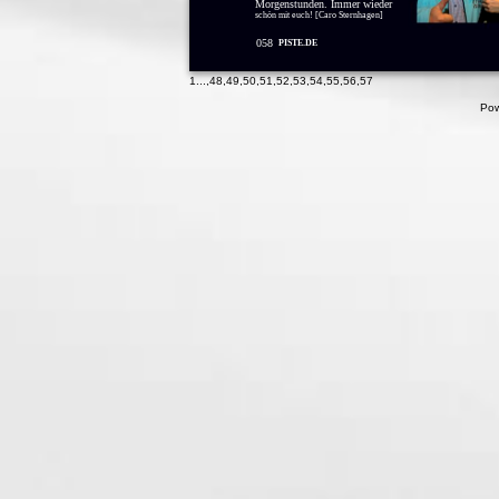
Morgenstunden. Immer wieder
schön mit euch! [Caro Sternhagen]
058
PISTE.DE
1
...,
48
,
49
,
50
,
51
,
52
,
53
,
54
,
55
,
56
,
57
Pow